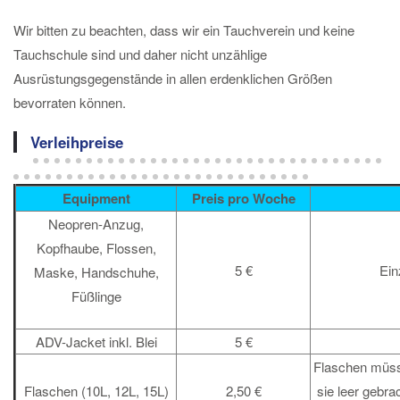
Wir bitten zu beachten, dass wir ein Tauchverein und keine
Tauchschule sind und daher nicht unzählige
Ausrüstungsgegenstände in allen erdenklichen Größen
bevorraten können.
Verleihpreise
Equipment
Preis pro Woche
Neopren-Anzug,
Kopfhaube, Flossen,
5 €
Einze
Maske, Handschuhe,
Füßlinge
ADV-Jacket inkl. Blei
5 €
Flaschen müss
Flaschen (10L, 12L, 15L)
2,50 €
sie leer gebra