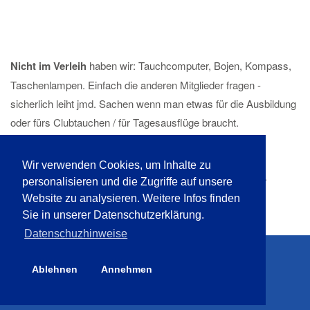
Nicht im Verleih
haben wir: Tauchcomputer, Bojen, Kompass,
Taschenlampen. Einfach die anderen Mitglieder fragen -
sicherlich leiht jmd. Sachen wenn man etwas für die Ausbildung
oder fürs Clubtauchen / für Tagesausflüge braucht.
Wichtig:
Der Equipmentverleih im Rahmen beim TCO
Wir verwenden Cookies, um Inhalte zu
gebuchter Tauchkurse ist bereis im Kurspreis inbegriffen.
personalisieren und die Zugriffe auf unsere
Website zu analysieren. Weitere Infos finden
Sie in unserer Datenschutzerklärung.
Datenschuzhinweise
Ablehnen
Annehmen
© 2026 Tauchclub Oberland e.V.
Alle Rechte vorbehalten